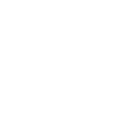
 deuren
uniek
om je
e te
en
te technologie, stellen we visuele