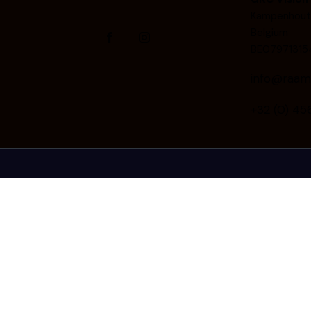
Kampenhout,
Belgium
BE07971315
info@raamp
+32 (0) 4⁠5⁠6⁠ ⁠