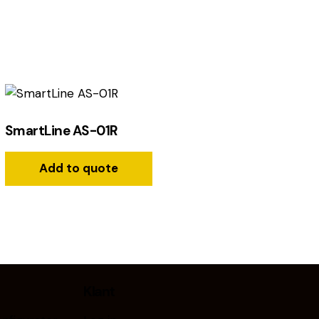
SmartLine AS-01R
Add to quote
Klant