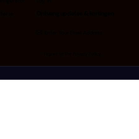
nfigurator
Log in
Ontvang updates & kortingen
ferte
Subscribe
I agree to the
Privacy Policy
.