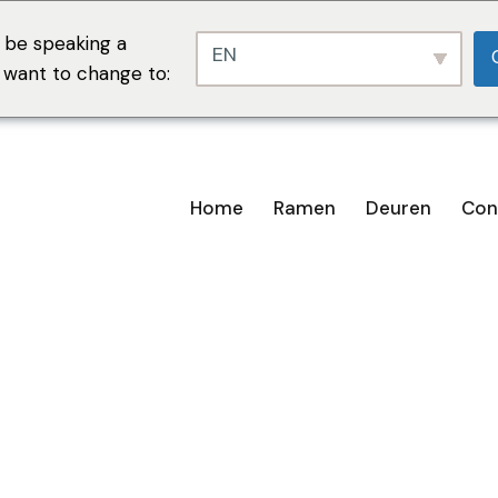
 be speaking a
EN
u want to change to:
Home
Ramen
Deuren
Con
n van