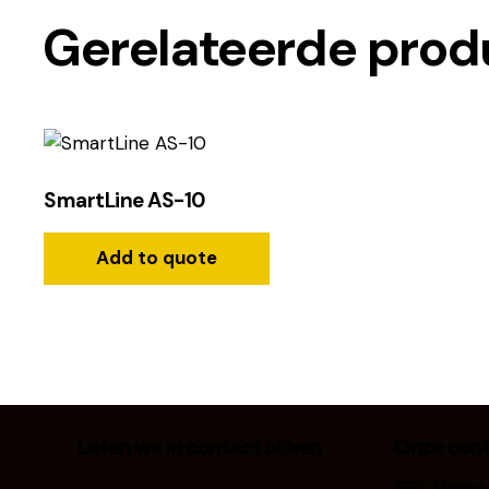
Gerelateerde prod
SmartLine AS-10
Add to quote
Laten we in contact blijven
Onze con
GRC Vision