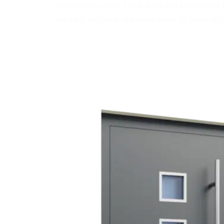
accenten voor, terwijl de uitstekende
en een hogere waarde voor je huis op