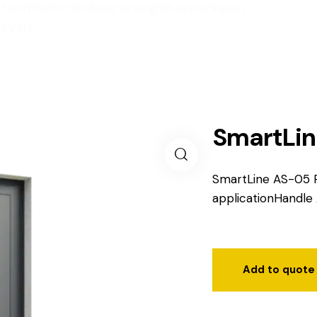
 thermische isolatie energiebesparingen
levert
SmartLi
SmartLine AS-05 R
applicationHandl
Add to quote