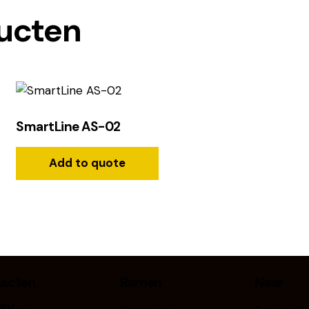
ucten
SmartLine AS-02
Add to quote
tacten
Ramen
Naar
 BV
—