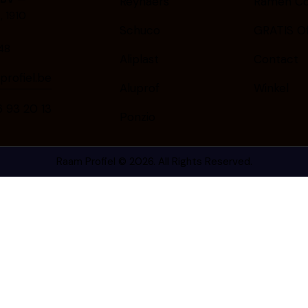
Reynaers
Ramen Co
 1910
Schuco
GRATIS Of
48
Aliplast
Contact
rofiel.be
Aluprof
Winkel
9⁠3⁠ ⁠2⁠0⁠ ⁠1⁠3
Ponzio
Raam Profiel
© 2026. All Rights Reserved.