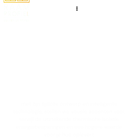
Het maken van
ramen en deuren met
een uniek ontwerp
om je leefruimte te
verbeteren
met zijn tijdloze ontwerp en intelligente
technologie, stellen we visuele accenten voor,
terwijl de uitstekende thermische isolatie
energiebesparingen en een hogere waarde
voor je huis oplevert