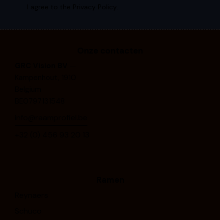
I agree to the
Privacy Policy
.
Onze contacten
GRC Vision BV
—
Kampenhout, 1910
Belgium
BE0797131548
info@raamprofiel.be
+32 (0) 4⁠5⁠6⁠ ⁠9⁠3⁠ ⁠2⁠0⁠ ⁠1⁠3
Ramen
Reynaers
Schuco