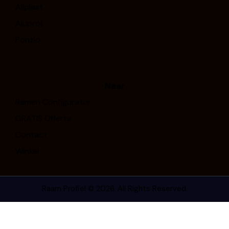
Aliplast
Aluprof
Ponzio
Naar
Ramen Configurator
GRATIS Offerte
Contact
Winkel
Raam Profiel
© 2026. All Rights Reserved.