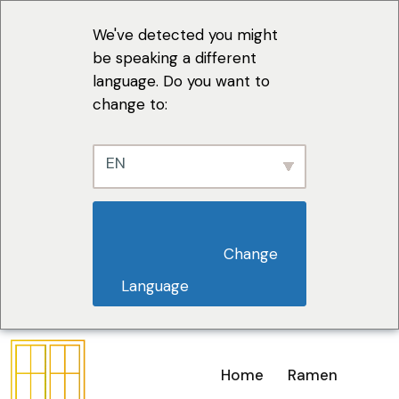
We've detected you might
be speaking a different
language. Do you want to
change to:
EN
                        Change 
Language                    
Home
Ramen