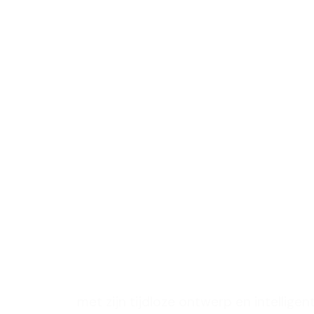
ramen en
met een 
ontwerp 
leefruimt
verbeter
met zijn tijdloze ontwerp en intelligen