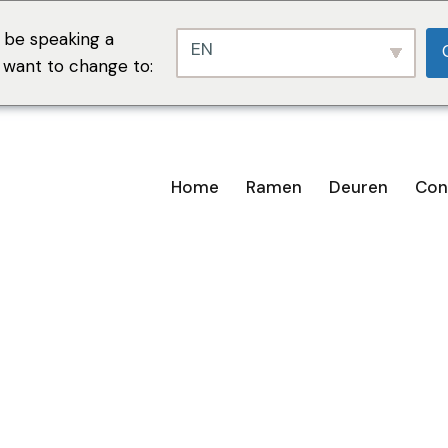
 be speaking a
EN
u want to change to:
Home
Ramen
Deuren
Con
n van