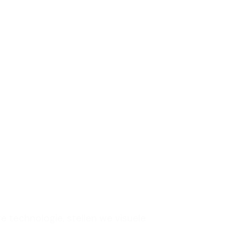
 deuren
uniek
om je
e te
en
te technologie, stellen we visuele