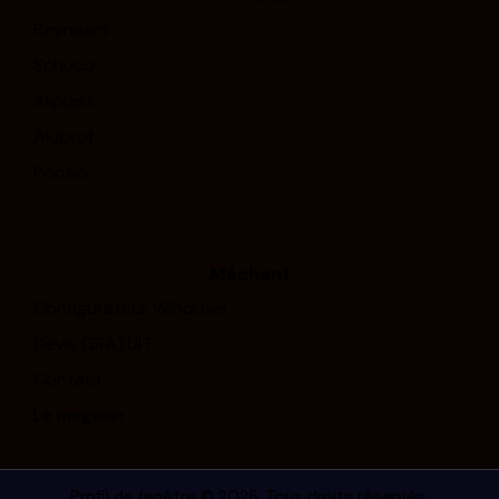
Reynaers
Schuco
Aliplast
Aluprof
Ponzio
Méchant
Configurateur Windows
Devis GRATUIT
Contact
Le magasin
Profil de fenêtre
© 2026. Tous droits réservés.