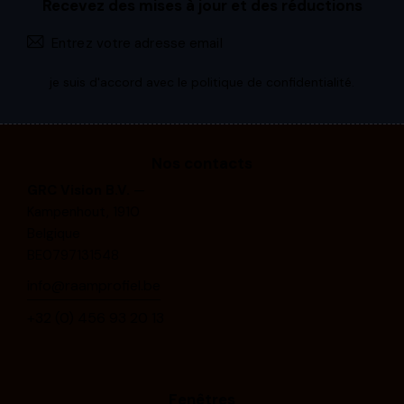
Recevez des mises à jour et des réductions
S'abonne
je suis d'accord avec le
politique de confidentialité
.
Nos contacts
GRC Vision B.V.
—
Kampenhout, 1910
Belgique
BE0797131548
info@raamprofiel.be
+32 (0) 4⁠5⁠6⁠ ⁠9⁠3⁠ ⁠2⁠0⁠ ⁠1⁠3
Fenêtres