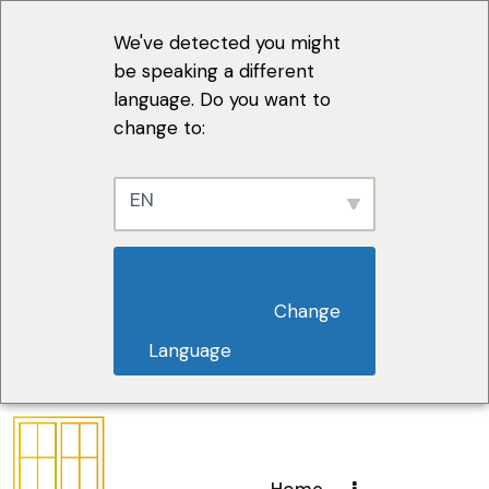
We've detected you might
be speaking a different
language. Do you want to
change to:
EN
                        Change 
Language                    
Home