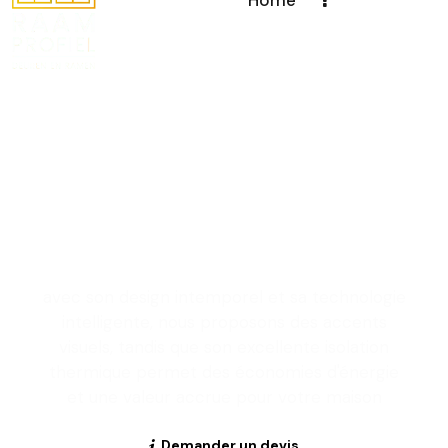
Créer des fenêtres et
des portes au design
unique pour sublimer
votre espace de vie
avec son design intemporel et sa technologie
intelligente, nous proposons des accents
visuels, tandis que son excellente isolation
thermique permet des économies d'énergie
et une valeur accrue pour votre maison
Demander un devis