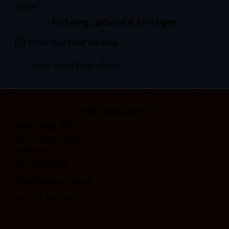
Log in
Ontvang updates & kortingen
Subscri
I agree to the
Privacy Policy
.
Onze contacten
GRC Vision BV
—
Kampenhout, 1910
Belgium
BE0797131548
info@raamprofiel.be
+32 (0) 4⁠5⁠6⁠ ⁠9⁠3⁠ ⁠2⁠0⁠ ⁠1⁠3