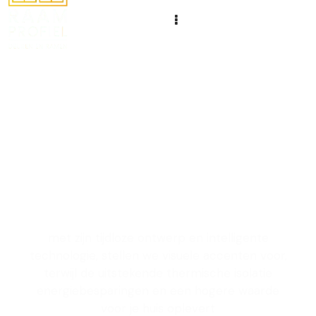
Het maken van
ramen en deuren met
een uniek ontwerp
om je leefruimte te
verbeteren
met zijn tijdloze ontwerp en intelligente
technologie, stellen we visuele accenten voor,
terwijl de uitstekende thermische isolatie
energiebesparingen en een hogere waarde
voor je huis oplevert