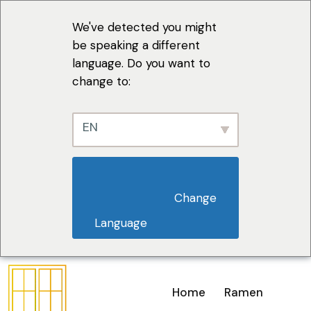
We've detected you might
be speaking a different
language. Do you want to
change to:
EN
                        Change 
Language                    
Home
Ramen